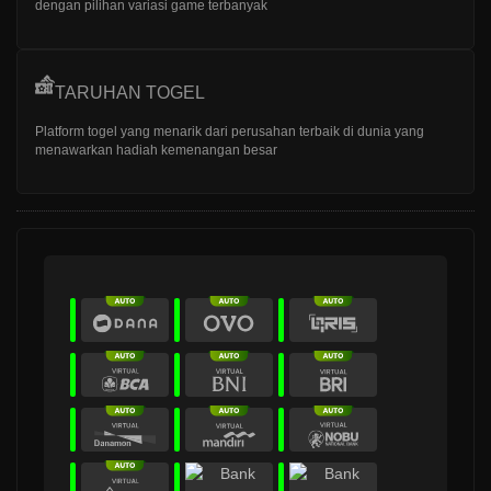
dengan pilihan variasi game terbanyak
TARUHAN TOGEL
Platform togel yang menarik dari perusahan terbaik di dunia yang
menawarkan hadiah kemenangan besar