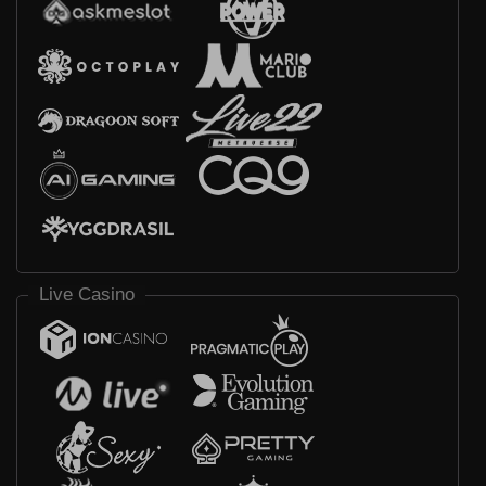
Live Casino