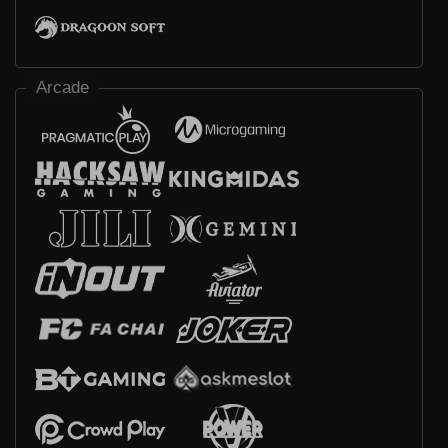
Arcade