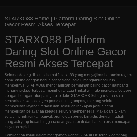
STARXO88 Home | Platform Daring Slot Online
Gacor Resmi Akses Tercepat
STARXO88 Platform
Daring Slot Online Gacor
Resmi Akses Tercepat
Selamat datang di situs alternatif starxo88 yang menyajikan beraneka ragam
game online dengan bonus sensasional selalu menghibur seluruh
membernya. STARXO88 menghadirkan permainan paling gacor gampang
menang jackpot terbesar memiliki rtp atau tingkat win rate mencapai 96,95%
dengan beragam fitur paling up to date. STARXO88 Sebagai salah satu
perusahaan website agen game online gampang menang selalu
memberikan layanan terbaik dan selalu online24jam penuh demi
memberikan pelayanan kepada seluruh member setia. Maka dari itu kami
selalu menghadirkan banyak promo dan bonus fantastis dengan hadiah
uang asli yang besar hingga ratusan juta rupiah dan bahkan bisa mencapai
milyaran rupiah.
Kemudahan kamu dalam mengakses websit STARXO88 terbaik gampang