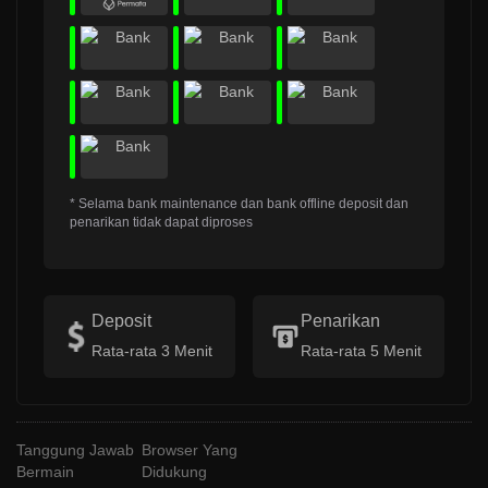
* Selama bank maintenance dan bank offline deposit dan
penarikan tidak dapat diproses
Deposit
Penarikan
Rata-rata 3 Menit
Rata-rata 5 Menit
Tanggung Jawab
Browser Yang
Bermain
Didukung