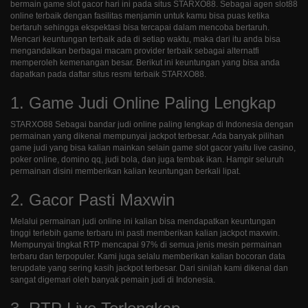
bermain game slot gacor hari ini pada situs STARXO88. Sebagai agen slot88
online terbaik dengan fasilitas menjamin untuk kamu bisa puas ketika
bertaruh sehingga ekspektasi bisa tercapai dalam mencoba bertaruh.
Mencari keuntungan terbaik ada di setiap waktu, maka dari itu anda bisa
mengandalkan berbagai macam provider terbaik sebagai alternatfi
memperoleh kemenangan besar. Berikut ini keuntungan yang bisa anda
dapatkan pada daftar situs resmi terbaik STARXO88.
1. Game Judi Online Paling Lengkap
STARXO88 Sebagai bandar judi online paling lengkap di Indonesia dengan
permainan yang dikenal mempunyai jackpot terbesar. Ada banyak pilihan
game judi yang bisa kalian mainkan selain game slot gacor yaitu live casino,
poker online, domino qq, judi bola, dan juga tembak ikan. Hampir seluruh
permainan disini memberikan kalian keuntungan berkali lipat.
2. Gacor Pasti Maxwin
Melalui permainan judi online ini kalian bisa mendapatkan keuntungan
tinggi terlebih game terbaru ini pasti memberikan kalian jackpot maxwin.
Mempunyai tingkat RTP mencapai 97% di semua jenis mesin permainan
terbaru dan terpopuler. Kami juga selalu memberikan kalian bocoran data
terupdate yang sering kasih jackpot terbesar. Dari sinilah kami dikenal dan
sangat digemari oleh banyak pemain judi di Indonesia.