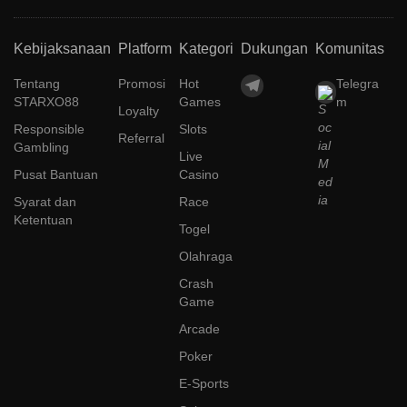
Kebijaksanaan
Platform
Kategori
Dukungan
Komunitas
Tentang
Promosi
Hot
Telegra
STARXO88
Games
m
Loyalty
Responsible
Slots
Referral
Gambling
Live
Pusat Bantuan
Casino
Syarat dan
Race
Ketentuan
Togel
Olahraga
Crash
Game
Arcade
Poker
E-Sports