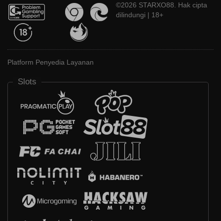
©2026 STARXO88. Hak cipta
dilindungi | 18+
Platform Penyedia Layanan
Slots