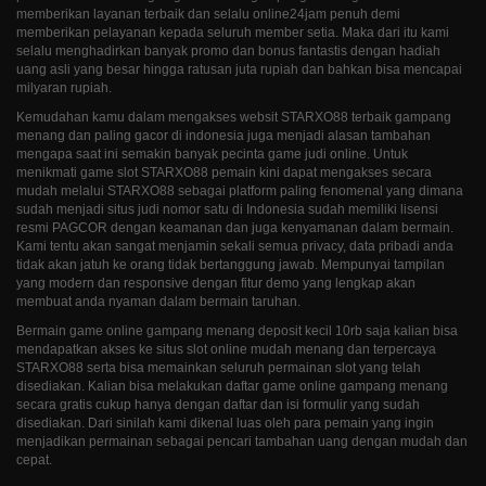
memberikan layanan terbaik dan selalu online24jam penuh demi
memberikan pelayanan kepada seluruh member setia. Maka dari itu kami
selalu menghadirkan banyak promo dan bonus fantastis dengan hadiah
uang asli yang besar hingga ratusan juta rupiah dan bahkan bisa mencapai
milyaran rupiah.
Kemudahan kamu dalam mengakses websit STARXO88 terbaik gampang
menang dan paling gacor di indonesia juga menjadi alasan tambahan
mengapa saat ini semakin banyak pecinta game judi online. Untuk
menikmati game slot STARXO88 pemain kini dapat mengakses secara
mudah melalui STARXO88 sebagai platform paling fenomenal yang dimana
sudah menjadi situs judi nomor satu di Indonesia sudah memiliki lisensi
resmi PAGCOR dengan keamanan dan juga kenyamanan dalam bermain.
Kami tentu akan sangat menjamin sekali semua privacy, data pribadi anda
tidak akan jatuh ke orang tidak bertanggung jawab. Mempunyai tampilan
yang modern dan responsive dengan fitur demo yang lengkap akan
membuat anda nyaman dalam bermain taruhan.
Bermain game online gampang menang deposit kecil 10rb saja kalian bisa
mendapatkan akses ke situs slot online mudah menang dan terpercaya
STARXO88 serta bisa memainkan seluruh permainan slot yang telah
disediakan. Kalian bisa melakukan daftar game online gampang menang
secara gratis cukup hanya dengan daftar dan isi formulir yang sudah
disediakan. Dari sinilah kami dikenal luas oleh para pemain yang ingin
menjadikan permainan sebagai pencari tambahan uang dengan mudah dan
cepat.