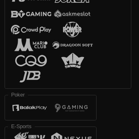
Poker
E-Sports