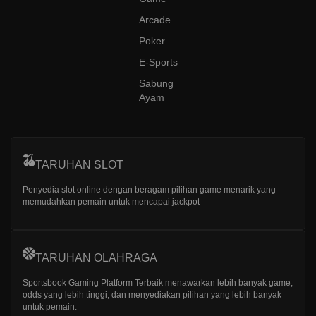
Arcade
Poker
E-Sports
Sabung
Ayam
TARUHAN SLOT
Penyedia slot online dengan beragam pilihan game menarik yang
memudahkan pemain untuk mencapai jackpot
TARUHAN OLAHRAGA
Sportsbook Gaming Platform Terbaik menawarkan lebih banyak game,
odds yang lebih tinggi, dan menyediakan pilihan yang lebih banyak
untuk pemain.