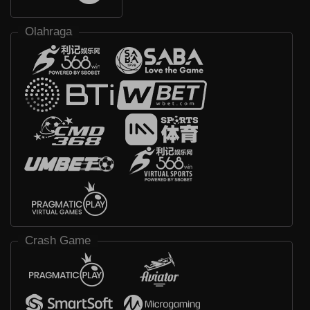
Olahraga
Crash Game