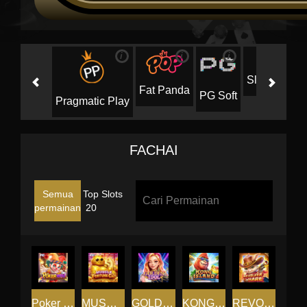
i
i
i
i
Slot88 x PP
Fat Panda
PG Soft
Pragmatic Play
FACHAI
Semua
Top
Slots
permainan
20
Poker Win
MUSCLE FORTUNE CAT
GOLDEN IDOL
KONG ISLAND
REVOLVER HARE