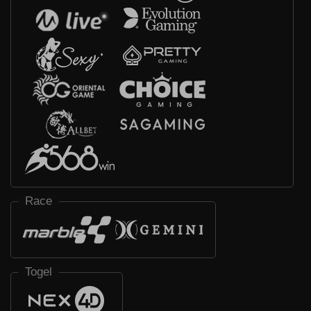
Race
Togel