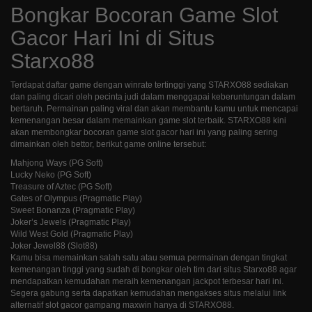
Bongkar Bocoran Game Slot
Gacor Hari Ini di Situs
Starxo88
Terdapat daftar game dengan winrate tertinggi yang STARXO88 sediakan
dan paling dicari oleh pecinta judi dalam menggapai keberuntungan dalam
bertaruh. Permainan paling viral dan akan membantu kamu untuk mencapai
kemenangan besar dalam memainkan game slot terbaik. STARXO88 kini
akan membongkar bocoran game slot gacor hari ini yang paling sering
dimainkan oleh bettor, berikut game online tersebut:
Mahjong Ways (PG Soft)
Lucky Neko (PG Soft)
Treasure of Aztec (PG Soft)
Gates of Olympus (Pragmatic Play)
Sweet Bonanza (Pragmatic Play)
Joker’s Jewels (Pragmatic Play)
Wild West Gold (Pragmatic Play)
Joker Jewel88 (Slot88)
Kamu bisa memainkan salah satu atau semua permainan dengan tingkat
kemenangan tinggi yang sudah di bongkar oleh tim dari situs Starxo88 agar
mendapatkan kemudahan meraih kemenangan jackpot terbesar hari ini.
Segera gabung serta dapatkan kemudahan mengakses situs melalui link
alternatif slot gacor gampang maxwin hanya di STARXO88.