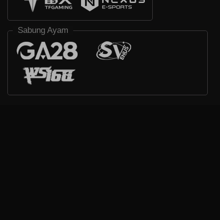
Sabung Ayam