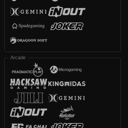
Arcade