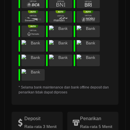
* Selama bank maintenance dan bank offline deposit dan
penarikan tidak dapat diproses
Deposit
Penarikan
Rata-rata 3 Menit
Rata-rata 5 Menit