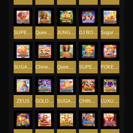
SUPER ELEMENTS 2
Queen of Inca 2
JUNGLE BANG BANG
DJ BOOM BOOM
Sugar Bang Bang 2
SUGAR BANG BANG PLUS
Chinese New Year Moreways
Queen of Inca
SUPER ELEMENTS
POKER WIN 2
ZEUS
GOLDEN GENIE
SUGAR BANG BANG
CHINESE NEW YEAR
LUXURY GOLDEN PANTHER