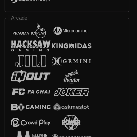
Arcade