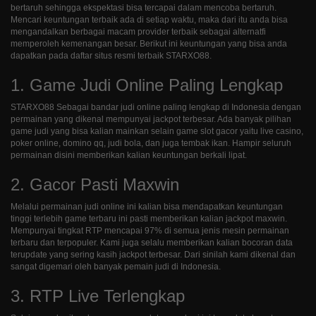
bertaruh sehingga ekspektasi bisa tercapai dalam mencoba bertaruh.
Mencari keuntungan terbaik ada di setiap waktu, maka dari itu anda bisa
mengandalkan berbagai macam provider terbaik sebagai alternatfi
memperoleh kemenangan besar. Berikut ini keuntungan yang bisa anda
dapatkan pada daftar situs resmi terbaik STARXO88.
1. Game Judi Online Paling Lengkap
STARXO88 Sebagai bandar judi online paling lengkap di Indonesia dengan
permainan yang dikenal mempunyai jackpot terbesar. Ada banyak pilihan
game judi yang bisa kalian mainkan selain game slot gacor yaitu live casino,
poker online, domino qq, judi bola, dan juga tembak ikan. Hampir seluruh
permainan disini memberikan kalian keuntungan berkali lipat.
2. Gacor Pasti Maxwin
Melalui permainan judi online ini kalian bisa mendapatkan keuntungan
tinggi terlebih game terbaru ini pasti memberikan kalian jackpot maxwin.
Mempunyai tingkat RTP mencapai 97% di semua jenis mesin permainan
terbaru dan terpopuler. Kami juga selalu memberikan kalian bocoran data
terupdate yang sering kasih jackpot terbesar. Dari sinilah kami dikenal dan
sangat digemari oleh banyak pemain judi di Indonesia.
3. RTP Live Terlengkap