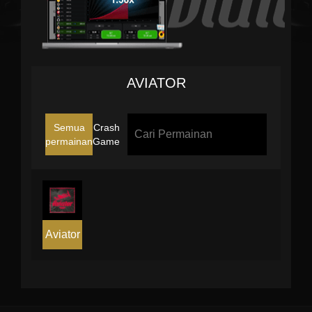
AVIATOR
Semua
Crash
permainan
Game
Aviator