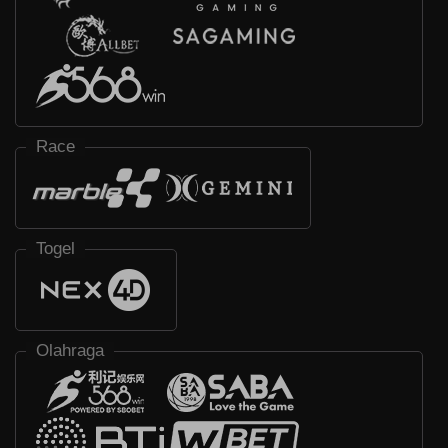
Race
Togel
Olahraga