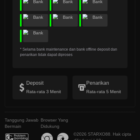
* Selama bank maintenance dan bank offline deposit dan
penarikan tidak dapat diproses
Deposit
Penarikan
Rata-rata 3 Menit
Rata-rata 5 Menit
Tanggung Jawab
Browser Yang
Bermain
Didukung
©2026 STARXO88. Hak cipta