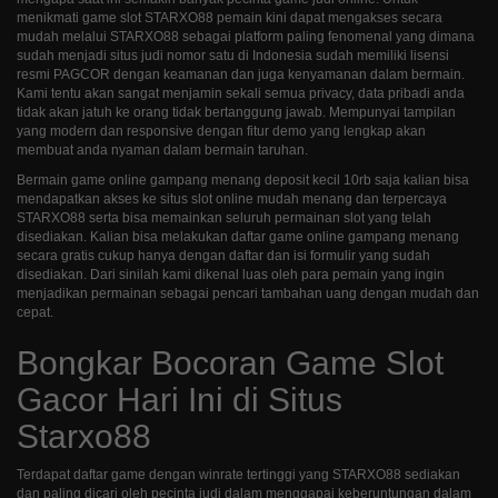
menikmati game slot STARXO88 pemain kini dapat mengakses secara
mudah melalui STARXO88 sebagai platform paling fenomenal yang dimana
sudah menjadi situs judi nomor satu di Indonesia sudah memiliki lisensi
resmi PAGCOR dengan keamanan dan juga kenyamanan dalam bermain.
Kami tentu akan sangat menjamin sekali semua privacy, data pribadi anda
tidak akan jatuh ke orang tidak bertanggung jawab. Mempunyai tampilan
yang modern dan responsive dengan fitur demo yang lengkap akan
membuat anda nyaman dalam bermain taruhan.
Bermain game online gampang menang deposit kecil 10rb saja kalian bisa
mendapatkan akses ke situs slot online mudah menang dan terpercaya
STARXO88 serta bisa memainkan seluruh permainan slot yang telah
disediakan. Kalian bisa melakukan daftar game online gampang menang
secara gratis cukup hanya dengan daftar dan isi formulir yang sudah
disediakan. Dari sinilah kami dikenal luas oleh para pemain yang ingin
menjadikan permainan sebagai pencari tambahan uang dengan mudah dan
cepat.
Bongkar Bocoran Game Slot
Gacor Hari Ini di Situs
Starxo88
Terdapat daftar game dengan winrate tertinggi yang STARXO88 sediakan
dan paling dicari oleh pecinta judi dalam menggapai keberuntungan dalam