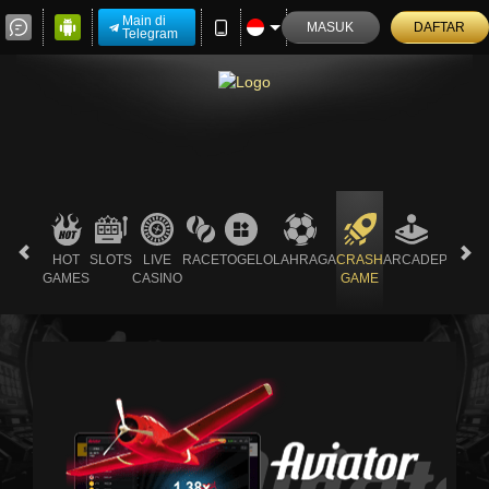
Main di
MASUK
DAFTAR
Telegram
HOT
SLOTS
LIVE
RACE
TOGEL
OLAHRAGA
CRASH
ARCADE
POKER
GAMES
CASINO
GAME