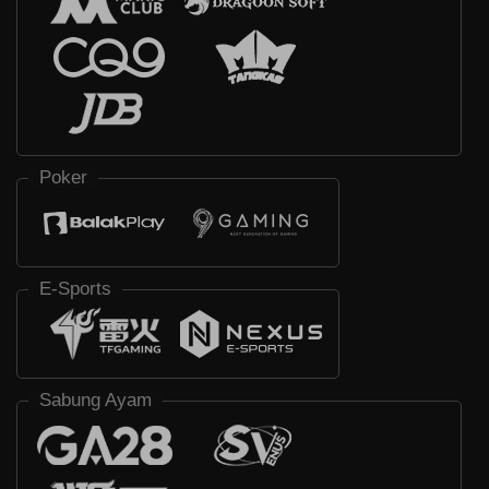
Poker
E-Sports
Sabung Ayam