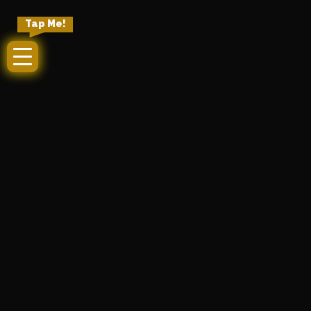
Tap Me!