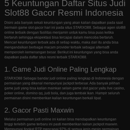
5 Keuntungan Daftar Situs Judi
Slot88 Gacor Resmi Indonesia
Disini ada banyak sekali keuntungan yang akan kalian dapatkan pada saat
bermain game slot gacor hari ini pada situs STARXO88. Sebagai agen slot88
online terbaik dengan fasilitas menjamin untuk kamu bisa puas ketika
bertaruh sehingga ekspektasi bisa tercapai dalam mencoba bertaruh.
Mencari keuntungan terbaik ada di setiap waktu, maka dari itu anda bisa
mengandalkan berbagai macam provider terbaik sebagai alternatfi
memperoleh kemenangan besar. Berikut ini keuntungan yang bisa anda
dapatkan pada daftar situs resmi terbaik STARXO88.
1. Game Judi Online Paling Lengkap
STARXO88 Sebagai bandar judi online paling lengkap di Indonesia dengan
permainan yang dikenal mempunyai jackpot terbesar. Ada banyak pilihan
game judi yang bisa kalian mainkan selain game slot gacor yaitu live casino,
poker online, domino qq, judi bola, dan juga tembak ikan. Hampir seluruh
permainan disini memberikan kalian keuntungan berkali lipat.
2. Gacor Pasti Maxwin
Melalui permainan judi online ini kalian bisa mendapatkan keuntungan
tinggi terlebih game terbaru ini pasti memberikan kalian jackpot maxwin.
Mempunyai tingkat RTP mencapai 97% di semua jenis mesin permainan