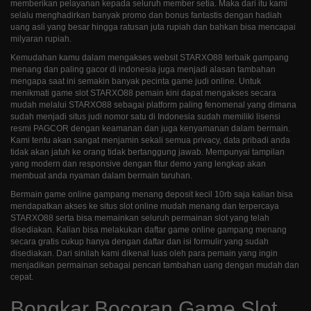
memberikan pelayanan kepada seluruh member setia. Maka dari itu kami
selalu menghadirkan banyak promo dan bonus fantastis dengan hadiah
uang asli yang besar hingga ratusan juta rupiah dan bahkan bisa mencapai
milyaran rupiah.
Kemudahan kamu dalam mengakses websit STARXO88 terbaik gampang
menang dan paling gacor di indonesia juga menjadi alasan tambahan
mengapa saat ini semakin banyak pecinta game judi online. Untuk
menikmati game slot STARXO88 pemain kini dapat mengakses secara
mudah melalui STARXO88 sebagai platform paling fenomenal yang dimana
sudah menjadi situs judi nomor satu di Indonesia sudah memiliki lisensi
resmi PAGCOR dengan keamanan dan juga kenyamanan dalam bermain.
Kami tentu akan sangat menjamin sekali semua privacy, data pribadi anda
tidak akan jatuh ke orang tidak bertanggung jawab. Mempunyai tampilan
yang modern dan responsive dengan fitur demo yang lengkap akan
membuat anda nyaman dalam bermain taruhan.
Bermain game online gampang menang deposit kecil 10rb saja kalian bisa
mendapatkan akses ke situs slot online mudah menang dan terpercaya
STARXO88 serta bisa memainkan seluruh permainan slot yang telah
disediakan. Kalian bisa melakukan daftar game online gampang menang
secara gratis cukup hanya dengan daftar dan isi formulir yang sudah
disediakan. Dari sinilah kami dikenal luas oleh para pemain yang ingin
menjadikan permainan sebagai pencari tambahan uang dengan mudah dan
cepat.
Bongkar Bocoran Game Slot