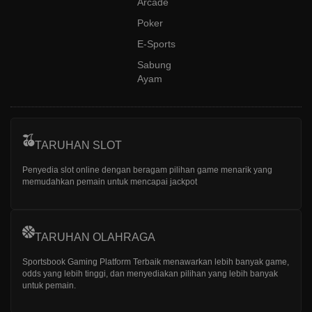
Arcade
Poker
E-Sports
Sabung
Ayam
TARUHAN SLOT
Penyedia slot online dengan beragam pilihan game menarik yang
memudahkan pemain untuk mencapai jackpot
TARUHAN OLAHRAGA
Sportsbook Gaming Platform Terbaik menawarkan lebih banyak game,
odds yang lebih tinggi, dan menyediakan pilihan yang lebih banyak
untuk pemain.