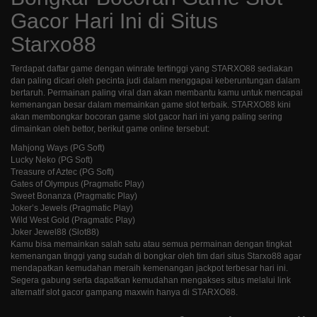
Gacor Hari Ini di Situs
Starxo88
Terdapat daftar game dengan winrate tertinggi yang STARXO88 sediakan
dan paling dicari oleh pecinta judi dalam menggapai keberuntungan dalam
bertaruh. Permainan paling viral dan akan membantu kamu untuk mencapai
kemenangan besar dalam memainkan game slot terbaik. STARXO88 kini
akan membongkar bocoran game slot gacor hari ini yang paling sering
dimainkan oleh bettor, berikut game online tersebut:
Mahjong Ways (PG Soft)
Lucky Neko (PG Soft)
Treasure of Aztec (PG Soft)
Gates of Olympus (Pragmatic Play)
Sweet Bonanza (Pragmatic Play)
Joker’s Jewels (Pragmatic Play)
Wild West Gold (Pragmatic Play)
Joker Jewel88 (Slot88)
Kamu bisa memainkan salah satu atau semua permainan dengan tingkat
kemenangan tinggi yang sudah di bongkar oleh tim dari situs Starxo88 agar
mendapatkan kemudahan meraih kemenangan jackpot terbesar hari ini.
Segera gabung serta dapatkan kemudahan mengakses situs melalui link
alternatif slot gacor gampang maxwin hanya di STARXO88.