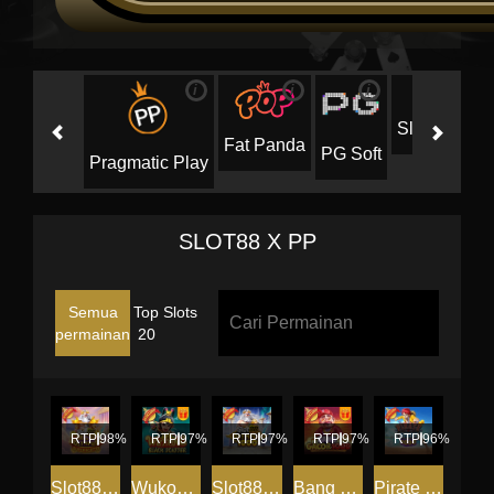
i
i
i
i
Slot88 x PP
Fat Panda
PG Soft
Pragmatic Play
SLOT88 X PP
Semua
Top
Slots
permainan
20
RTP
98%
RTP
97%
RTP
97%
RTP
97%
RTP
96%
Slot88 Gates of Olympus Super Scatter
Wukong - Black Scatter
Slot88 Olympus 1000
Bang Gacor 1000
Pirate Quest 1000