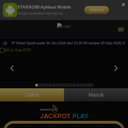
×
STARXO88 Aplikasi Mobile
UNDUH
Jangan tampilkan lagi hari ini
al: PP Virtual Sports pada 30-Jun-2026 dari 15.00.00 sampai 30-Sep-2026 15.00.
Daftar
Masuk
JACKPOT
PLAY