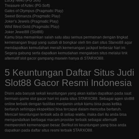
Lucky Neko (PG Soft)
Treasure of Aztec (PG Soft)
Gates of Olympus (Pragmatic Play)
Sweet Bonanza (Pragmatic Play)
Joker’s Jewels (Pragmatic Play)
Wild West Gold (Pragmatic Play)
Joker Jewel88 (Slot88)
Kamu bisa memainkan salah satu atau semua permainan dengan tingkat
kemenangan tinggi yang sudah di bongkar oleh tim dari situs Starxo88 agar
mendapatkan kemudahan meraih kemenangan jackpot terbesar hari ini.
Segera gabung serta dapatkan kemudahan mengakses situs melalui link
alternatif slot gacor gampang maxwin hanya di STARXO88.
5 Keuntungan Daftar Situs Judi
Slot88 Gacor Resmi Indonesia
Disini ada banyak sekali keuntungan yang akan kalian dapatkan pada saat
bermain game slot gacor hari ini pada situs STARXO88. Sebagai agen slot88
online terbaik dengan fasilitas menjamin untuk kamu bisa puas ketika
bertaruh sehingga ekspektasi bisa tercapai dalam mencoba bertaruh.
Mencari keuntungan terbaik ada di setiap waktu, maka dari itu anda bisa
mengandalkan berbagai macam provider terbaik sebagai alternatfi
memperoleh kemenangan besar. Berikut ini keuntungan yang bisa anda
dapatkan pada daftar situs resmi terbaik STARXO88.