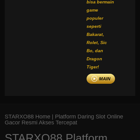
bisa bermain
game
populer
seperti
Bakarat,
Rolet, Sic
Bo, dan
Dragon
Tiger!
MAIN
STARXO88 Home | Platform Daring Slot Online
Gacor Resmi Akses Tercepat
STARXO88 Platform