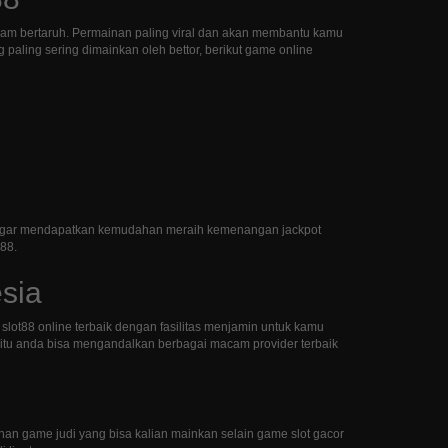
alam bertaruh. Permainan paling viral dan akan membantu kamu
aling sering dimainkan oleh bettor, berikut game online
88 agar mendapatkan kemudahan meraih kemenangan jackpot
88.
sia
slot88 online terbaik dengan fasilitas menjamin untuk kamu
i itu anda bisa mengandalkan berbagai macam provider terbaik
an game judi yang bisa kalian mainkan selain game slot gacor