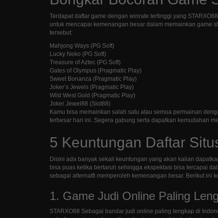
Terdapat daftar game dengan winrate tertinggi yang STARXO88
untuk mencapai kemenangan besar dalam memainkan game slot t
tersebut:
Mahjong Ways (PG Soft)
Lucky Neko (PG Soft)
Treasure of Aztec (PG Soft)
Gates of Olympus (Pragmatic Play)
Sweet Bonanza (Pragmatic Play)
Joker’s Jewels (Pragmatic Play)
Wild West Gold (Pragmatic Play)
Joker Jewel88 (Slot88)
Kamu bisa memainkan salah satu atau semua permainan dengan
terbesar hari ini. Segera gabung serta dapatkan kemudahan me
5 Keuntungan Daftar Situ
Disini ada banyak sekali keuntungan yang akan kalian dapatka
bisa puas ketika bertaruh sehingga ekspektasi bisa tercapai d
sebagai alternatfi memperoleh kemenangan besar. Berikut ini 
1. Game Judi Online Paling Len
STARXO88 Sebagai bandar judi online paling lengkap di Indone