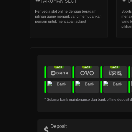
TARUHAN SLOT
T
Penyedia slot online dengan beragam
Sports
pilihan game menarik yang memudahkan
menaw
pemain untuk mencapai jackpot
yang l
piliha
* Selama bank maintenance dan bank offline deposit d
Deposit