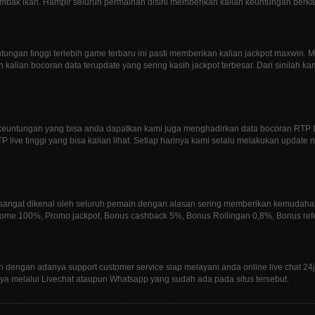
 tembak ikan. Hampir seluruh permainan disini memberikan kalian keuntungan berkali
ntungan tinggi terlebih game terbaru ini pasti memberikan kalian jackpot maxwin
kalian bocoran data terupdate yang sering kasih jackpot terbesar. Dari sinilah ka
e keuntungan yang bisa anda dapatkan kami juga menghadirkan data bocoran RTP 
live tinggi yang bisa kalian lihat. Setiap harinya kami selalu melakukan update
 sangat dikenal oleh seluruh pemain dengan alasan sering memberikan kemuda
me 100%, Promo jackpot, Bonus cashback 5%, Bonus Rollingan 0,8%, Bonus referr
ah dengan adanya support customer service siap melayani anda online live chat 
 melalui Livechat ataupun Whatsapp yang sudah ada pada situs tersebut.