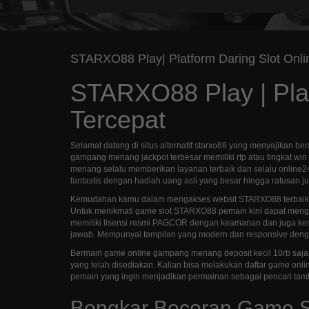
STARXO88 Play| Platform Daring Slot Onl
STARXO88 Play | Pla
Tercepat
Selamat datang di situs alternatif starxo88 yang menyajika
gampang menang jackpot terbesar memiliki rtp atau tingkat w
menang selalu memberikan layanan terbaik dan selalu online
fantastis dengan hadiah uang asli yang besar hingga ratusan j
Kemudahan kamu dalam mengakses websit STARXO88 terbaik ga
Untuk menikmati game slot STARXO88 pemain kini dapat menga
memiliki lisensi resmi PAGCOR dengan keamanan dan juga keny
jawab. Mempunyai tampilan yang modern dan responsive deng
Bermain game online gampang menang deposit kecil 10rb saja 
yang telah disediakan. Kalian bisa melakukan daftar game onli
pemain yang ingin menjadikan permainan sebagai pencari ta
Bongkar Bocoran Game Slo