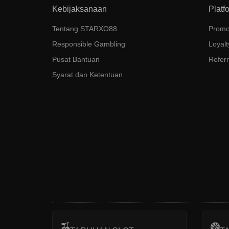
Kebijaksanaan
Platf
Tentang STARXO88
Promo
Responsible Gambling
Loyalt
Pusat Bantuan
Referr
Syarat dan Ketentuan