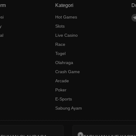
orm
Kategori
D
si
Hot Games
y
Slots
al
Live Casino
Race
Togel
Olahraga
Crash Game
Arcade
Poker
E-Sports
Sabung Ayam