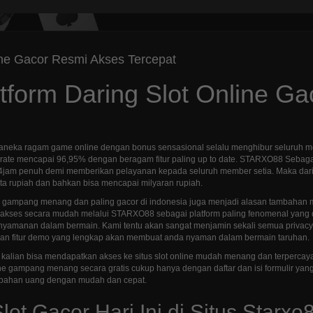
ine Gacor Resmi Akses Tercepat
tform Daring Slot Online G
n beraneka ragam game online dengan bonus sensasional selalu menghibur selur
in rate mencapai 96,95% dengan beragam fitur paling up to date. STARXO88 Seba
24jam penuh demi memberikan pelayanan kepada seluruh member setia. Maka dari
uta rupiah dan bahkan bisa mencapai milyaran rupiah.
mpang menang dan paling gacor di indonesia juga menjadi alasan tambahan men
kses secara mudah melalui STARXO88 sebagai platform paling fenomenal yang di
amanan dalam bermain. Kami tentu akan sangat menjamin sekali semua privacy, d
an fitur demo yang lengkap akan membuat anda nyaman dalam bermain taruhan.
kalian bisa mendapatkan akses ke situs slot online mudah menang dan terperca
ne gampang menang secara gratis cukup hanya dengan daftar dan isi formulir yang 
mbahan uang dengan mudah dan cepat.
t Gacor Hari Ini di Situs Starxo