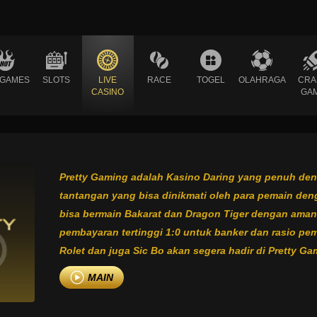
 GAMES
SLOTS
LIVE
RACE
TOGEL
OLAHRAGA
CRA
CASINO
GA
Pretty Gaming adalah Kasino Daring yang penuh de
tantangan yang bisa dinikmati oleh para pemain deng
bisa bermain Bakarat dan Dragon Tiger dengan aman
pembayaran tertinggi 1:0 untuk banker dan rasio pe
Rolet dan juga Sic Bo akan segera hadir di Pretty Ga
MAIN