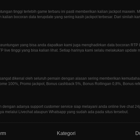
ntungan tinggi terlebih game terbaru ini pasti memberikan kalian jackpot maxwin
kalian bocoran data terupdate yang sering kasih jackpot terbesar. Dari sinilah ka
e keuntungan yang bisa anda dapatkan kami juga menghadirkan data bocoran RTP 
live tinggi yang bisa kalian lihat. Setiap harinya kami selalu melakukan update
 sangat dikenal oleh seluruh pemain dengan alasan sering memberikan kemuda
me 100%, Promo jackpot, Bonus cashback 5%, Bonus Rollingan 0,8%, Bonus referr
ah dengan adanya support customer service siap melayani anda online live chat 
 melalui Livechat ataupun Whatsapp yang sudah ada pada situs tersebut.
orm
Kategori
D