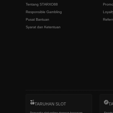
Tentang STARXO88
Promo
Responsible Gambling
Loyalt
Pusat Bantuan
Referr
Syarat dan Ketentuan
TARUHAN SLOT
T
Penyedia slot online dengan beragam
Sports