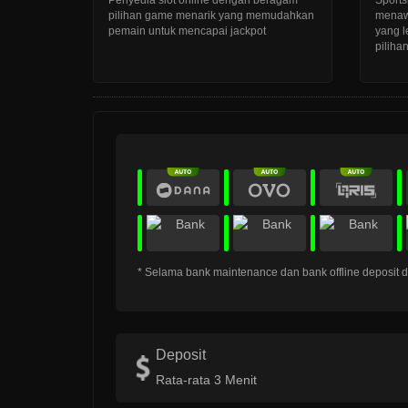
pilihan game menarik yang memudahkan
menaw
pemain untuk mencapai jackpot
yang l
piliha
* Selama bank maintenance dan bank offline deposit d
Deposit
Rata-rata 3 Menit