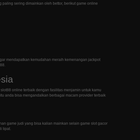
aling sering dimainkan oleh bettor, berikut game online
88 agar mendapatkan kemudahan meraih kemenangan jackpot
88.
sia
slot88 online terbaik dengan fasilitas menjamin untuk kamu
i itu anda bisa mengandalkan berbagai macam provider terbaik
an game judi yang bisa kalian mainkan selain game slot gacor
 lipat.