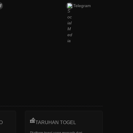
Telegram
O
TARUHAN TOGEL
Platform togel yang menarik dari