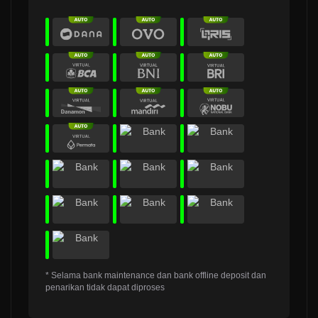
* Selama bank maintenance dan bank offline deposit dan
penarikan tidak dapat diproses