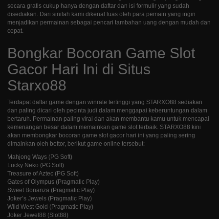
secara gratis cukup hanya dengan daftar dan isi formulir yang sudah
disediakan. Dari sinilah kami dikenal luas oleh para pemain yang ingin
menjadikan permainan sebagai pencari tambahan uang dengan mudah dan
cepat.
Bongkar Bocoran Game Slot
Gacor Hari Ini di Situs
Starxo88
Terdapat daftar game dengan winrate tertinggi yang STARXO88 sediakan
dan paling dicari oleh pecinta judi dalam menggapai keberuntungan dalam
bertaruh. Permainan paling viral dan akan membantu kamu untuk mencapai
kemenangan besar dalam memainkan game slot terbaik. STARXO88 kini
akan membongkar bocoran game slot gacor hari ini yang paling sering
dimainkan oleh bettor, berikut game online tersebut:
Mahjong Ways (PG Soft)
Lucky Neko (PG Soft)
Treasure of Aztec (PG Soft)
Gates of Olympus (Pragmatic Play)
Sweet Bonanza (Pragmatic Play)
Joker’s Jewels (Pragmatic Play)
Wild West Gold (Pragmatic Play)
Joker Jewel88 (Slot88)