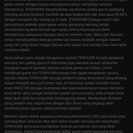
game online dengan bonus sensasional selalu menghibur seluruh
membernya. STARXO88 menghadirkan permainan paling gacor gampang
menang jackpot terbesar memiliki rtp atau tingkat win rate mencapai 96,95%
dengan beragam fitur paling up to date. STARXO88 Sebagai salah satu
perusahaan website agen game online gampang menang selalu
memberikan layanan terbaik dan selalu online24jam penuh demi
memberikan pelayanan kepada seluruh member setia. Maka dari itu kami
selalu menghadirkan banyak promo dan bonus fantastis dengan hadiah
uang asli yang besar hingga ratusan juta rupiah dan bahkan bisa mencapai
milyaran rupiah.
Kemudahan kamu dalam mengakses websit STARXO88 terbaik gampang
menang dan paling gacor di indonesia juga menjadi alasan tambahan
mengapa saat ini semakin banyak pecinta game judi online. Untuk
menikmati game slot STARXO88 pemain kini dapat mengakses secara
mudah melalui STARXO88 sebagai platform paling fenomenal yang dimana
sudah menjadi situs judi nomor satu di Indonesia sudah memiliki lisensi
resmi PAGCOR dengan keamanan dan juga kenyamanan dalam bermain.
Kami tentu akan sangat menjamin sekali semua privacy, data pribadi anda
tidak akan jatuh ke orang tidak bertanggung jawab. Mempunyai tampilan
yang modern dan responsive dengan fitur demo yang lengkap akan
membuat anda nyaman dalam bermain taruhan.
Bermain game online gampang menang deposit kecil 10rb saja kalian bisa
mendapatkan akses ke situs slot online mudah menang dan terpercaya
STARXO88 serta bisa memainkan seluruh permainan slot yang telah
disediakan. Kalian bisa melakukan daftar game online gampang menang