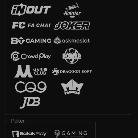
Poker