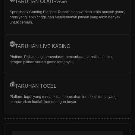
TARUHAN OLAHRAGA
Sportsbook Gaming Platform Terbaik menawarkan lebih banyak game,
odds yang lebih tinggi, dan menyediakan pilihan yang lebih banyak
untuk pemain.
TARUHAN LIVE KASINO
Platform Pilihan bagi perusahaan-perusahaan terbaik di dunia,
dengan pilihan variasi game terbanyak
TARUHAN TOGEL
Platform togel yang menarik dari perusahan terbaik di dunia yang
menawarkan hadiah kemenangan besar