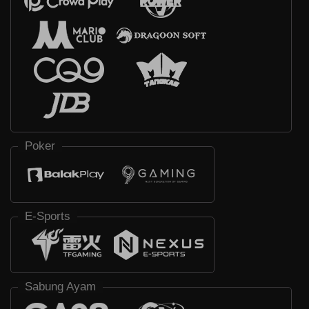
Poker
E-Sports
Sabung Ayam