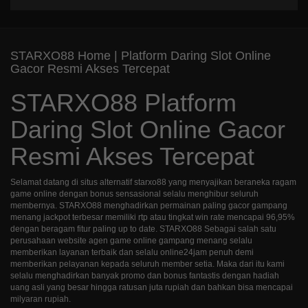
STARXO88 Home | Platform Daring Slot Online
Gacor Resmi Akses Tercepat
STARXO88 Platform
Daring Slot Online Gacor
Resmi Akses Tercepat
Selamat datang di situs alternatif starxo88 yang menyajikan beraneka ragam
game online dengan bonus sensasional selalu menghibur seluruh
membernya. STARXO88 menghadirkan permainan paling gacor gampang
menang jackpot terbesar memiliki rtp atau tingkat win rate mencapai 96,95%
dengan beragam fitur paling up to date. STARXO88 Sebagai salah satu
perusahaan website agen game online gampang menang selalu
memberikan layanan terbaik dan selalu online24jam penuh demi
memberikan pelayanan kepada seluruh member setia. Maka dari itu kami
selalu menghadirkan banyak promo dan bonus fantastis dengan hadiah
uang asli yang besar hingga ratusan juta rupiah dan bahkan bisa mencapai
milyaran rupiah.