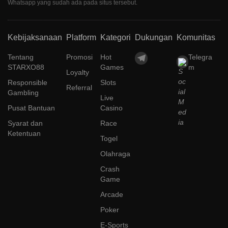
Whatsapp yang sudah ada pada situs tersebut.
Kebijaksanaan
Platform
Kategori
Dukungan
Komunitas
Tentang
Promosi
Hot
Telegra
STARXO88
Games
m
Loyalty
Responsible
Slots
Referral
Gambling
Live
Pusat Bantuan
Casino
Syarat dan
Race
Ketentuan
Togel
Olahraga
Crash
Game
Arcade
Poker
E-Sports