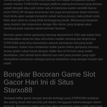
mudah melalui STARXO88 sebagai platform paling fenomenal yang dimana
sudah menjadi situs judi nomor satu di Indonesia sudah memiliki lisensi
resmi PAGCOR dengan keamanan dan juga kenyamanan dalam bermain.
Kami tentu akan sangat menjamin sekali semua privacy, data pribadi anda
tidak akan jatuh ke orang tidak bertanggung jawab. Mempunyai tampilan
yang modern dan responsive dengan fitur demo yang lengkap akan
membuat anda nyaman dalam bermain taruhan.
Bermain game online gampang menang deposit kecil 10rb saja kalian bisa
mendapatkan akses ke situs slot online mudah menang dan terpercaya
STARXO88 serta bisa memainkan seluruh permainan slot yang telah
disediakan. Kalian bisa melakukan daftar game online gampang menang
secara gratis cukup hanya dengan daftar dan isi formulir yang sudah
disediakan. Dari sinilah kami dikenal luas oleh para pemain yang ingin
menjadikan permainan sebagai pencari tambahan uang dengan mudah dan
cepat.
Bongkar Bocoran Game Slot
Gacor Hari Ini di Situs
Starxo88
Terdapat daftar game dengan winrate tertinggi yang STARXO88 sediakan
dan paling dicari oleh pecinta judi dalam menggapai keberuntungan dalam
bertaruh. Permainan paling viral dan akan membantu kamu untuk mencapai