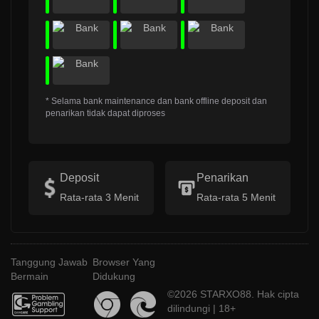
* Selama bank maintenance dan bank offline deposit dan
penarikan tidak dapat diproses
Deposit
Penarikan
Rata-rata 3 Menit
Rata-rata 5 Menit
Tanggung Jawab
Browser Yang
Bermain
Didukung
©2026 STARXO88. Hak cipta
dilindungi | 18+