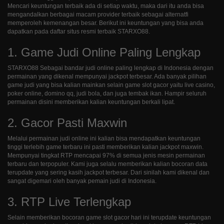
Mencari keuntungan terbaik ada di setiap waktu, maka dari itu anda bisa
mengandalkan berbagai macam provider terbaik sebagai alternatfi
memperoleh kemenangan besar. Berikut ini keuntungan yang bisa anda
dapatkan pada daftar situs resmi terbaik STARXO88.
1. Game Judi Online Paling Lengkap
STARXO88 Sebagai bandar judi online paling lengkap di Indonesia dengan
permainan yang dikenal mempunyai jackpot terbesar. Ada banyak pilihan
game judi yang bisa kalian mainkan selain game slot gacor yaitu live casino,
poker online, domino qq, judi bola, dan juga tembak ikan. Hampir seluruh
permainan disini memberikan kalian keuntungan berkali lipat.
2. Gacor Pasti Maxwin
Melalui permainan judi online ini kalian bisa mendapatkan keuntungan
tinggi terlebih game terbaru ini pasti memberikan kalian jackpot maxwin.
Mempunyai tingkat RTP mencapai 97% di semua jenis mesin permainan
terbaru dan terpopuler. Kami juga selalu memberikan kalian bocoran data
terupdate yang sering kasih jackpot terbesar. Dari sinilah kami dikenal dan
sangat digemari oleh banyak pemain judi di Indonesia.
3. RTP Live Terlengkap
Selain memberikan bocoran game slot gacor hari ini terupdate keuntungan