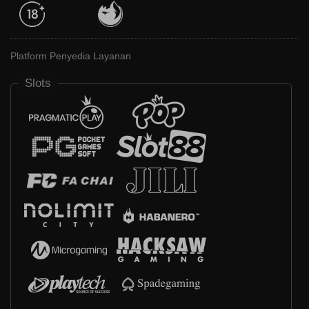
Platform Penyedia Layanan
Slots