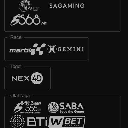
Race
Togel
Olahraga